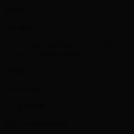
蝦皮購物
MOMO購物
【Samsung 三星】三星平板 Galaxy Tab A9 8.7吋
4G/64G LTE X115 平板電腦(可通話)
必買重點
8.7吋 沉浸大螢幕
60Hz 畫面更新率
聯發科八核心MT8781處理器