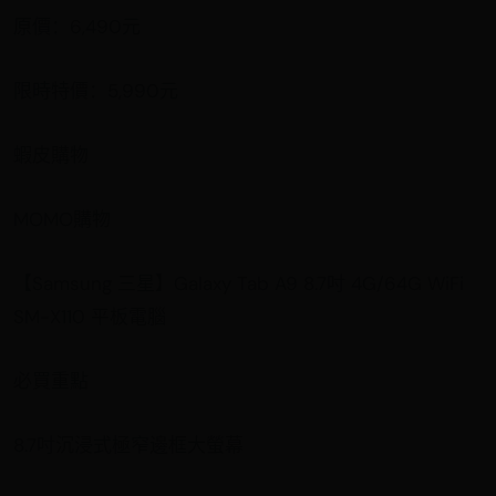
原價：6,490元
限時特價：5,990元
蝦皮購物
MOMO購物
【Samsung 三星】Galaxy Tab A9 8.7吋 4G/64G WiFi
SM-X110 平板電腦
必買重點
8.7吋沉浸式極窄邊框大螢幕