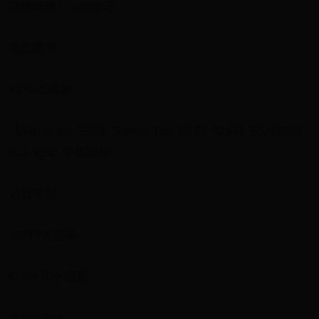
限時特價：5,990元
蝦皮購物
MOMO購物
【Samsung 三星】Galaxy Tab S9 FE 10.9吋 8G/256G
Wifi X510 平板電腦
必買重點
10.9吋大螢幕
IP 68 防水防塵
盒附S Pen