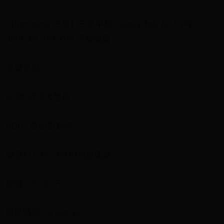
【Samsung 三星】三星平板 Galaxy Tab A9 8.7吋
4G/64G Wifi X110 平板電腦
必買重點
8.7吋 沉浸大螢幕
60Hz 畫面更新率
聯發科八核心MT8781處理器
原價：5,490元
限時特價：4,990元