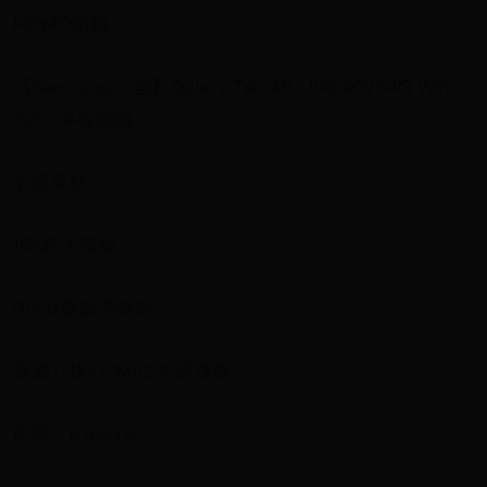
MOMO購物
【Samsung 三星】Galaxy Tab A9+ 11吋 4G/64G Wifi
X210 平板電腦
必買重點
11吋超大螢幕
90Hz螢幕更新率
高通八核心SM6375處理器
原價：6,990元