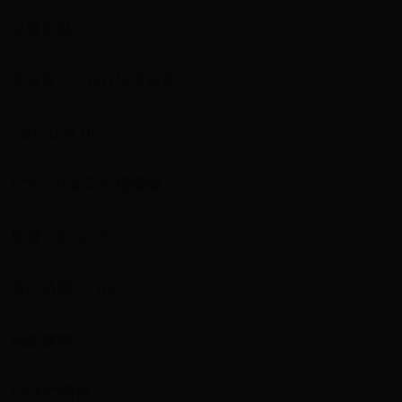
必買重點
長效電力，15W快速充電
Samsung Dex
POGO接點可外接鍵盤
原價：8,490元
限時特價：7,690元
蝦皮購物
MOMO購物