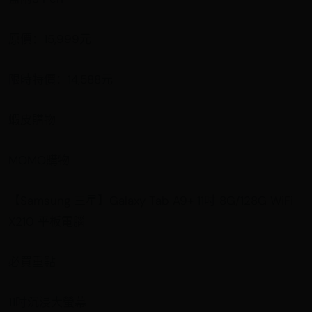
原價：15,999元
限時特價：14,588元
蝦皮購物
MOMO購物
【Samsung 三星】Galaxy Tab A9+ 11吋 8G/128G WiFi
X210 平板電腦
必買重點
11吋沉浸大螢幕