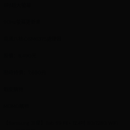
11吋超大螢幕
90Hz螢幕更新率
高通八核心SM6375處理器
原價：8,490元
限時特價：7,690元
蝦皮購物
MOMO購物
【Samsung 三星】Tab S9 FE+ 12.4吋 8G/128G WiFi