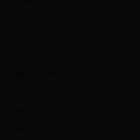
X610 平板電腦
必買重點
長效電力，45W快速充電
高效多工應用
跨裝置體驗，第二螢幕
原價：18,900元
限時特價：17,900元
蝦皮購物