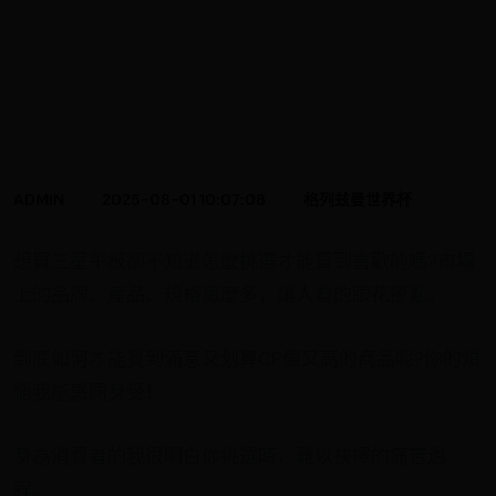
ADMIN
2025-08-01 10:07:08
格列兹曼世界杯
想買三星平板卻不知道怎麼挑選才能買到喜歡的嗎?市場
上的品牌、產品、規格這麼多，讓人看的眼花撩亂。
到底如何才能買到滿意又划算CP值又高的商品呢?你的煩
惱我能感同身受！
身為消費者的我很明白你挑選時，難以抉擇的痛苦過
程。