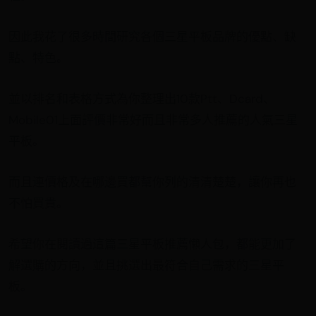
因此我花了很多時間研究各個三星平板品牌的優點、缺
點、特色。
並以排名和表格方式為你整理出10款Ptt、Dcard、
Mobile01上面評價非常好而且非常多人推薦的人氣三星
平板。
而且連價格及在哪邊買都幫你列的清清楚楚，讓你再也
不怕買貴。
希望你在閱讀過這篇三星平板推薦懶人包，都能更加了
解選購的方向，並且挑選出最符合自己需求的三星平
板。