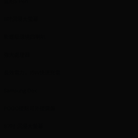
盒附S Pen
11吋沉浸大螢幕
影廳級環繞四喇叭
強大處理器
長效電力，15W快速充電
Samsung Dex
POGO接點可外接鍵盤
8.7吋 沉浸大螢幕