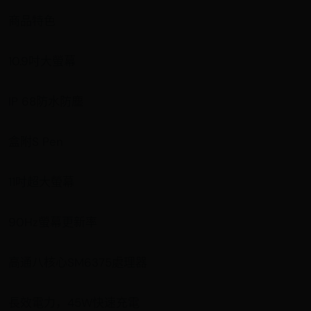
商品特色
10.9吋大螢幕
IP 68防水防塵
盒附S Pen
11吋超大螢幕
90Hz螢幕更新率
高通八核心SM6375處理器
長效電力，45W快速充電