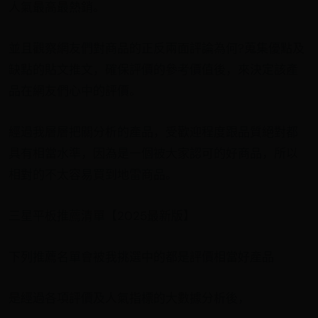
人氣最高最熱銷。
並且觀察網友們對商品的正反兩面評論為何?蒐集優點及
缺點的貼文推文，確保評價的參考價值後，來決定該產
品在網友們心中的評價。
經過我層層把關分析的產品，受歡迎程度跟品質絕對都
具有相當水準，因為是一個被大家認可的好商品，所以
相對的不太容易買到地雷商品。
三星平板推薦清單【2025最新版】
下列推薦名單會被我挑選中的都是評價相當好產品
是經過各項評價及人氣指標的大數據分析後，