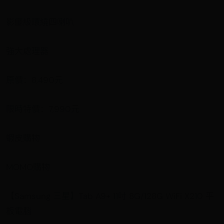
影廳級環繞四喇叭
強大處理器
原價：8,490元
限時特價：7,990元
蝦皮購物
MOMO購物
【Samsung 三星】Tab A9+ 11吋 8G/128G WiFi X210 平
板電腦