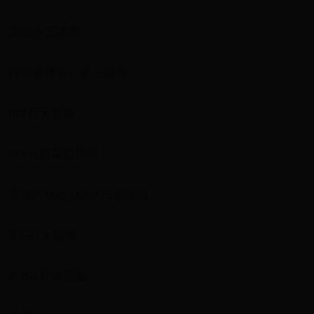
高效多工應用
跨裝置體驗，第二螢幕
11吋超大螢幕
90Hz螢幕更新率
高通八核心SM6375處理器
10.9吋大螢幕
IP 68 防水防塵